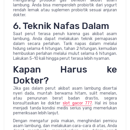
mengurangi produksi gas berlebih akibat asam
lambung. Anda bisa memperoleh probiotik dari yogurt
rendah lemak atau suplemen probiotik sesuai anjuran
dokter.
6. Teknik Nafas Dalam
Saat perut terasa penuh karena gas akibat asam
lambung, Anda dapat melakukan teknik pernapasan
dalam secara perlahan. Tarik napas dalam melalui
hidung selama 4 hitungan, tahan 2 hitungan, kemudian
hembuskan perlahan melalui mulut selama 6 hitungan.
Lakukan 5–10 kali hingga perut terasa lebih nyaman.
Kapan Harus ke
Dokter?
Jika gas dalam perut akibat asam lambung disertai
nyeri dada, muntah berwarna hitam, sulit menelan,
atau penurunan berat badan drastis, segera
konsultasikan ke dokter
slot gacor 777
. Hal ini bisa
menjadi tanda kondisi medis serius yang memerlukan
pemeriksaan lebih lanjut.
Dengan mengatur pola makan, menghindari pemicu
asam lambung, dan melakukan cara-cara di atas, Anda