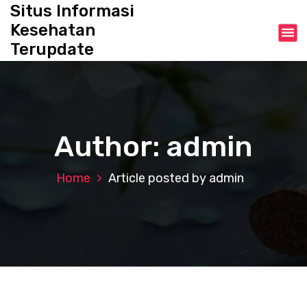
S
Situs Informasi
k
Kesehatan
i
Terupdate
p
t
o
c
o
n
Author: admin
t
e
n
Home
Article posted by admin
t