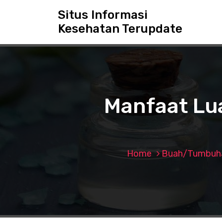
S
Situs Informasi
k
Kesehatan Terupdate
i
p
t
o
c
o
n
Manfaat Lua
t
e
n
t
Home
Buah/Tumbuha