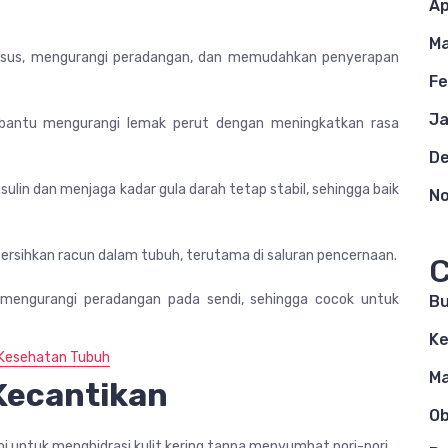
Ap
Ma
sus, mengurangi peradangan, dan memudahkan penyerapan
Fe
Ja
bantu mengurangi lemak perut dengan meningkatkan rasa
D
lin dan menjaga kadar gula darah tetap stabil, sehingga baik
N
ihkan racun dalam tubuh, terutama di saluran pencernaan.
C
mengurangi peradangan pada sendi, sehingga cocok untuk
B
Ke
 Kesehatan Tubuh
M
Kecantikan
O
 untuk menghidrasi kulit kering tanpa menyumbat pori-pori.