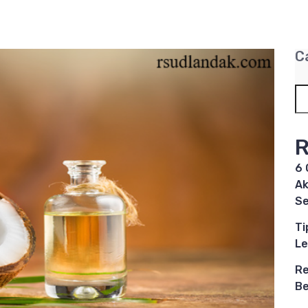
C
R
6 
Ak
S
Ti
Le
Re
B