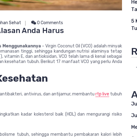
He
Ta
5 
han Sehat
0 Comments
Tu
Alasan Anda Harus
us Menggunakannya
– Virgin Coconut Oil (VCO) adalah minyak
R
pemanasan tinggi, sehingga kandungan nutrisi alaminya tetap
, vitamin E, dan antioksidan, VCO telah lama di kenal sebagai
n kesehatan tubuh. Berikut 17 manfaat VCO yang perlu Anda
Kesehatan
A
ntibakteri, antivirus, dan antijamur, membantu
rtp live
tubuh
Ju
atkan kadar kolesterol baik (HDL) dan mengurangi risiko
Ju
Me
lisme tubuh, sehingga membantu pembakaran kalori lebih