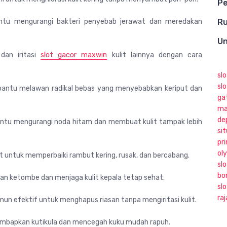
Pe
ntu mengurangi bakteri penyebab jerawat dan meredakan
Ru
Un
 dan iritasi
slot gacor maxwin
kulit lainnya dengan cara
sl
slo
antu melawan radikal bebas yang menyebabkan keriput dan
ga
ma
de
tu mengurangi noda hitam dan membuat kulit tampak lebih
sit
pri
ol
 untuk memperbaiki rambut kering, rusak, dan bercabang.
slo
bo
n ketombe dan menjaga kulit kepala tetap sehat.
sl
ra
un efektif untuk menghapus riasan tanpa mengiritasi kulit.
bapkan kutikula dan mencegah kuku mudah rapuh.