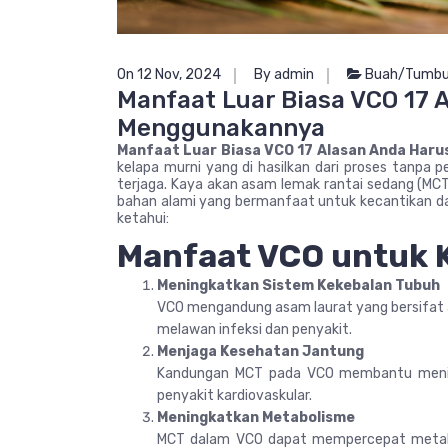
On 12 Nov, 2024
By admin
Buah/Tumbu
Manfaat Luar Biasa VCO 17 
Menggunakannya
Manfaat Luar Biasa VCO 17 Alasan Anda Har
kelapa murni yang di hasilkan dari proses tanpa 
terjaga. Kaya akan asam lemak rantai sedang (MCT)
bahan alami yang bermanfaat untuk kecantikan da
ketahui:
Manfaat VCO untuk 
Meningkatkan Sistem Kekebalan Tubuh
VCO mengandung asam laurat yang bersifat a
melawan infeksi dan penyakit.
Menjaga Kesehatan Jantung
Kandungan MCT pada VCO membantu meningk
penyakit kardiovaskular.
Meningkatkan Metabolisme
MCT dalam VCO dapat mempercepat metabo