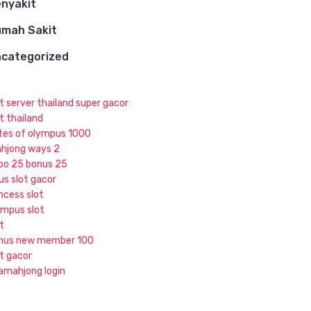
nyakit
mah Sakit
categorized
ot server thailand super gacor
t thailand
tes of olympus 1000
hjong ways 2
po 25 bonus 25
us slot gacor
ncess slot
ympus slot
t
nus new member 100
ot gacor
jamahjong login