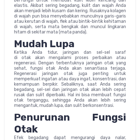
berfungsi untuk membuat kulit lebih kencang dan
elastis. Akibat sering begadang, kulit dan wajah Anda
akan menjadi lebih kusam dan kering. Rusaknya kolagen
di wajah pun bisa menyebabkan munculnya garis-garis
atau kerutan di wajah, flek atau bintik-bintik kehitaman
di wajah, serta mata bengkak dan muncul lingkaran
hitam di sekitar mata (mata panda).
Mudah Lupa
Ketika Anda tidur, jaringan dan sel-sel saraf
di otak akan mengalami proses perbaikan atau
regenerasi. Dengan terbentuknya jaringan otak yang
sehat, fungsi otak Anda akan senantiasa terjaga.
Regenerasi jaringan otak juga penting untuk
memperkuat ingatan atau daya ingat, konsentrasi, dan
kemampuan berpikir. Sebaliknya, saat Anda sering
begadang, sel-sel dan jaringan otak akan lebih cepat
rusak dan sulit diperbaiki. Hal ini bisa membuat fungsi
otak terganggu, sehingga Anda akan lebih sering
mengantuk, mudah lupa, dan sulit berkonsentrasi.
Penurunan Fungsi
Otak
Efek begadang dapat mengurangi daya nalar,