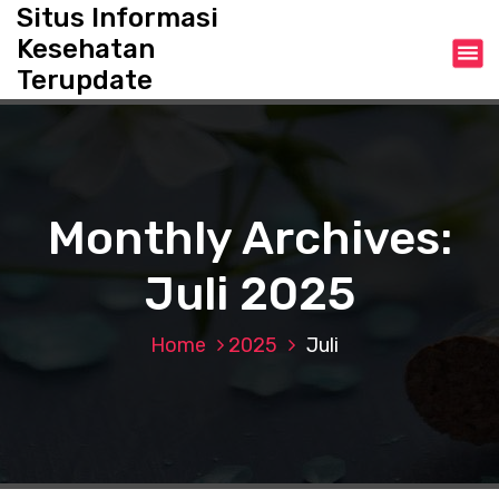
S
Situs Informasi
k
Kesehatan
i
Terupdate
p
t
o
c
o
n
Monthly Archives:
t
e
Juli 2025
n
t
Home
2025
Juli