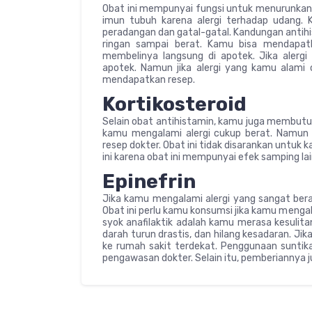
Obat ini mempunyai fungsi untuk menurunkan h
imun tubuh karena alergi terhadap udang. 
peradangan dan gatal-gatal. Kandungan antihi
ringan sampai berat. Kamu bisa mendapat
membelinya langsung di apotek. Jika alerg
apotek. Namun jika alergi yang kamu alami 
mendapatkan resep.
Kortikosteroid
Selain obat antihistamin, kamu juga membutuhk
kamu mengalami alergi cukup berat. Namun
resep dokter. Obat ini tidak disarankan untuk 
ini karena obat ini mempunyai efek samping l
Epinefrin
Jika kamu mengalami alergi yang sangat bera
Obat ini perlu kamu konsumsi jika kamu mengal
syok anafilaktik adalah kamu merasa kesulita
darah turun drastis, dan hilang kesadaran. Ji
ke rumah sakit terdekat. Penggunaan suntikan
pengawasan dokter. Selain itu, pemberiannya 