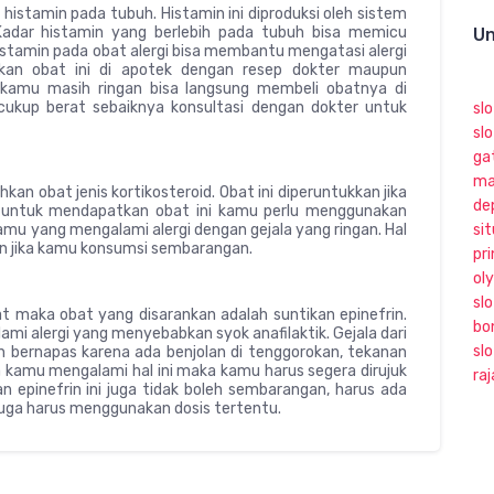
istamin pada tubuh. Histamin ini diproduksi oleh sistem
Kadar histamin yang berlebih pada tubuh bisa memicu
Un
stamin pada obat alergi bisa membantu mengatasi alergi
kan obat ini di apotek dengan resep dokter maupun
i kamu masih ringan bisa langsung membeli obatnya di
cukup berat sebaiknya konsultasi dengan dokter untuk
sl
slo
ga
ma
an obat jenis kortikosteroid. Obat ini diperuntukkan jika
de
 untuk mendapatkan obat ini kamu perlu menggunakan
kamu yang mengalami alergi dengan gejala yang ringan. Hal
sit
ain jika kamu konsumsi sembarangan.
pri
ol
slo
t maka obat yang disarankan adalah suntikan epinefrin.
bo
ami alergi yang menyebabkan syok anafilaktik. Gejala dari
sl
n bernapas karena ada benjolan di tenggorokan, tekanan
ka kamu mengalami hal ini maka kamu harus segera dirujuk
ra
 epinefrin ini juga tidak boleh sembarangan, harus ada
juga harus menggunakan dosis tertentu.