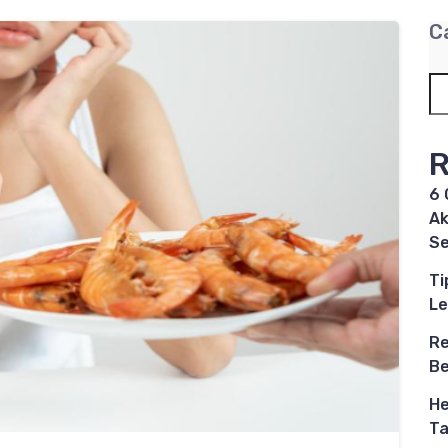
C
R
6 
Ak
S
Ti
Le
Re
B
He
Ta