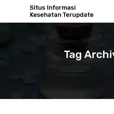
S
Situs Informasi
k
Kesehatan Terupdate
i
p
t
o
c
o
n
Tag Archi
t
e
n
t