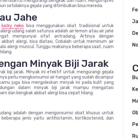
sa membantu mengurangi bengkak dan ruam. Mengompres
n setidaknya gejala yang ditimbulkan bisa mereda.
Fe
tau Jahe
Ja
a
lucky neko
bisa menggunakan obat tradisional untuk
alergi udang salah satunya adalah air lemon atau air jahe
D
ngat mempunyai sifat antradang. Artinya dengan
kibat alergi, bisa diatasi. Cobalah untuk meminum air
N
jala alergi muncul. Tunggu reaksinya beberapa saat, ruam
hilang.
engan Minyak Biji Jarak
C
k biji jarak. Minyak ini efektif untuk mengurangi gejala
anya perlu mengkonsumsi air hangat yang sudah dicampur
B
, kamu juga bisa mengoleskan minyak ini pada kulit yang
dungan dalam minyak biji jarak mampu mengatasi
Ke
am dan bengkak akibat alergi bisa cepat hilang.
M
O
 udang adalah dengan mengonsumsi obat khusus untuk
 beberapa jenis yaitu antihistamin, kortikosteroid, dan
Pe
Ru