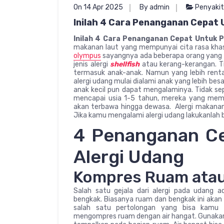
On 14 Apr 2025
By admin
Penyakit
Inilah 4 Cara Penanganan Cepat 
Inilah 4 Cara Penanganan Cepat Untuk P
makanan laut yang mempunyai cita rasa kha
olympus
sayangnya ada beberapa orang yang m
jenis alergi
shellfish
atau kerang-kerangan. Ti
termasuk anak-anak. Namun yang lebih rent
alergi udang mulai dialami anak yang lebih b
anak kecil pun dapat mengalaminya. Tidak sep
mencapai usia 1-5 tahun, mereka yang memil
akan terbawa hingga dewasa. Alergi makanan
Jika kamu mengalami alergi udang lakukanlah 
4 Penanganan Ce
Alergi Udang
Kompres Ruam atau
Salah satu gejala dari alergi pada udang 
bengkak. Biasanya ruam dan bengkak ini akan 
salah satu pertolongan yang bisa kamu
mengompres ruam dengan air hangat. Gunakan 