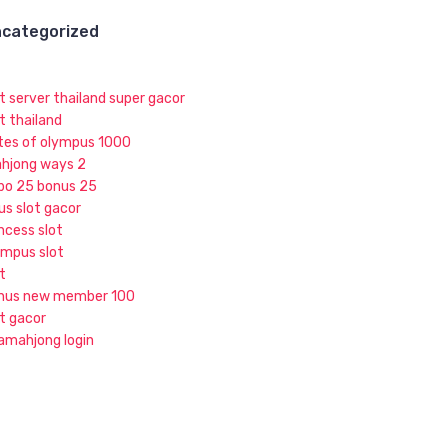
categorized
ot server thailand super gacor
t thailand
tes of olympus 1000
hjong ways 2
po 25 bonus 25
us slot gacor
ncess slot
ympus slot
t
nus new member 100
ot gacor
jamahjong login