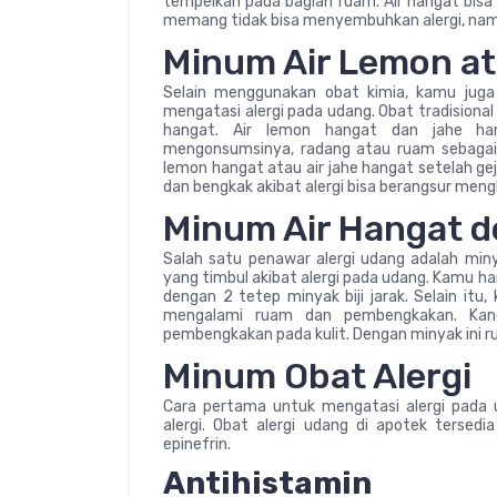
tempelkan pada bagian ruam. Air hangat bi
memang tidak bisa menyembuhkan alergi, namu
Minum Air Lemon a
Selain menggunakan obat kimia, kamu jug
mengatasi alergi pada udang. Obat tradisional 
hangat. Air lemon hangat dan jahe ha
mengonsumsinya, radang atau ruam sebagai a
lemon hangat atau air jahe hangat setelah ge
dan bengkak akibat alergi bisa berangsur meng
Minum Air Hangat d
Salah satu penawar alergi udang adalah minya
yang timbul akibat alergi pada udang. Kamu h
dengan 2 tetep minyak biji jarak. Selain itu
mengalami ruam dan pembengkakan. Kan
pembengkakan pada kulit. Dengan minyak ini ru
Minum Obat Alergi
Cara pertama untuk mengatasi alergi pada
alergi. Obat alergi udang di apotek tersedia
epinefrin.
Antihistamin