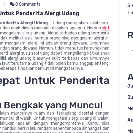
0 Comments
5 
Tu
Untuk Penderita Alergi Udang
enderita Alergi Udang
– Udang merupakan salah satu
s dan enak diolah menjadi masakan apa pun. Namun
slot
R
engalami alergi udang. Alergi terhadap udang termasuk
dak melihat usia, semua orang bisa mengalami alergi ini
an mengalami alergi ini adalah orang dewasa. Umumnya
esar dan orang dewasa. Namun, tidak menutup kemungkinan
erti alergi susu sapi yang dapat menghilang ketika anak
iki alergi udang biasanya sulit terbebas dan umumnya
 laut terutama udang tidak boleh kamu anggap enteng.
beberapa tindakan berikut ini mengatasinya.
A
pat Untuk Penderita
Ju
Ju
 Bengkak yang Muncul
Me
adalah munculnya ruam dan terkadang disertai dengan
muncul di wajah. Untuk mengatasi alergi udang di wajah,
Ap
 lakukan adalah dengan mengompresnya. Kamu bisa
handuk bersih lalu rendam sebentar pada air hangat dan
Ma