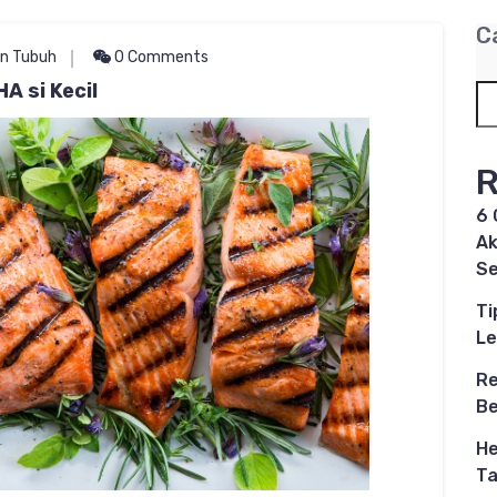
C
n Tubuh
0 Comments
A si Kecil
R
6 
Ak
S
Ti
Le
Re
B
He
Ta