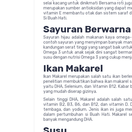
selai kacang untuk dinikmati Bersama roti jug
merupakan sumber antioksidan yang dapat me
vitamin E membantu otak dan sistem saraf d
Si Buah Hati.
Sayuran Berwarn
Sayuran hijau adalah makanan kaya omega-3
contoh sayuran yang menyimpan banyak manfaat
kandungan serat tinggi yang sangat baik untu
Omega 3 untuk anak sejak dini sangat berma
susu dengan nutrisi Omega 3 yang cukup menja
Ikan Makarel
Ikan Makarel merupakan salah satu ikan berle
penelitian membuktikan bahwa ikan makarel s
yaitu DHA, Selenium, dan Vitamin B12. Kabar 
yang mudah diserap gizinya.
Selain tinggi DHA, Makarel adalah salah sat
vitamin B2, B3, B6, dan B12, dan vitamin D. 
tembaga, dan yodium. Jenis ikan ini juga me
dalam pertumbuhan si Buah Hati. Makarel se
banyak mengandung DHA.
Susu