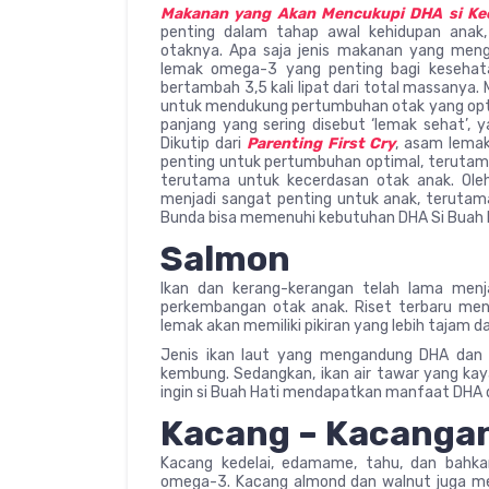
Makanan yang Akan Mencukupi DHA si Kec
penting dalam tahap awal kehidupan ana
otaknya. Apa saja jenis makanan yang men
lemak omega-3 yang penting bagi kesehata
bertambah 3,5 kali lipat dari total massanya.
untuk mendukung pertumbuhan otak yang opti
panjang yang sering disebut ‘lemak sehat’,
Dikutip dari
Parenting First Cry
, asam lema
penting untuk pertumbuhan optimal, terutama
terutama untuk kecerdasan otak anak. Ol
menjadi sangat penting untuk anak, terutama
Bunda bisa memenuhi kebutuhan DHA Si Buah Ha
Salmon
Ikan dan kerang-kerangan telah lama men
perkembangan otak anak. Riset terbaru m
lemak akan memiliki pikiran yang lebih tajam
Jenis ikan laut yang mengandung DHA dan EP
kembung. Sedangkan, ikan air tawar yang kay
ingin si Buah Hati mendapatkan manfaat DHA d
Kacang – Kacanga
Kacang kedelai, edamame, tahu, dan bahk
omega-3. Kacang almond dan walnut juga m