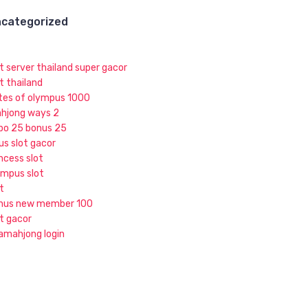
categorized
ot server thailand super gacor
t thailand
tes of olympus 1000
hjong ways 2
po 25 bonus 25
us slot gacor
ncess slot
ympus slot
t
nus new member 100
ot gacor
jamahjong login