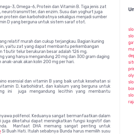
mega-3, Omega-6, Protein dan Vitamin B. Tiga jenis zat
Un
k, neurotransmitter, dan enzim. Susu dan yoghurt juga
 protein dan karbohidratnya sekaligus menjadi sumber
tamin D yang berguna untuk sistem saraf otot.
sl
slo
yang relatif murah dan cukup terjangkau. Bagian kuning
ga
olin, yaitu zat yang dapat membantu perkembangan
ma
 1 butir telur berukuran besar adalah 126 mg.
de
cang yang hanya mengandung 20 mg dan 300 gram daging
 anak-anak akan kolin 200 mg per hari.
sit
pri
ol
o esensial dan vitamin B yang baik untuk kesehatan si
slo
itamin D, karbohidrat, dan kalsium yang berguna untuk
bo
cang ini juga mengandung lecithin yang membantu
sl
ra
nyawa polifenol. Keduanya sangat bermanfaatkan dalam
i juga diketahui dapat meningkatkan fungsi kognitif dan
Bunda. Manfaat DHA memang sangat penting untuk
n
Si Buah Hati. Itulah sebabnya Bunda harus memilih susu