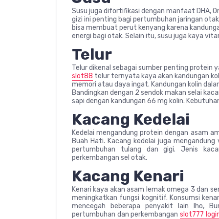
Susu juga difortifikasi dengan manfaat DHA, O
gizi ini penting bagi pertumbuhan jaringan ota
bisa membuat perut kenyang karena kandungan
energi bagi otak. Selain itu, susu juga kaya vi
Telur
Telur dikenal sebagai sumber penting protein 
slot88
telur ternyata kaya akan kandungan k
memori atau daya ingat. Kandungan kolin dalam
Bandingkan dengan 2 sendok makan selai ka
sapi dengan kandungan 66 mg kolin. Kebutuhan
Kacang Kedelai
Kedelai mengandung protein dengan asam amin
Buah Hati. Kacang kedelai juga mengandung v
pertumbuhan tulang dan gigi. Jenis ka
perkembangan sel otak.
Kacang Kenari
Kenari kaya akan asam lemak omega 3 dan se
meningkatkan fungsi kognitif. Konsumsi kenar
mencegah beberapa penyakit lain lho, 
pertumbuhan dan perkembangan
slot777 logi