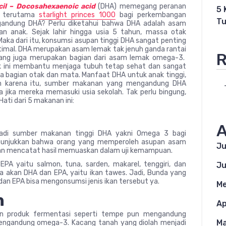
il – Docosahexaenoic acid
(DHA) memegang peranan
5 
k, terutama
starlight princes 1000
bagi perkembangan
Tu
gandung DHA? Perlu diketahui bahwa DHA adalah asam
n anak. Sejak lahir hingga usia 5 tahun, massa otak
 Maka dari itu, konsumsi asupan tinggi DHA sangat penting
mal. DHA merupakan asam lemak tak jenuh ganda rantai
R
 yang juga merupakan bagian dari asam lemak omega-3.
k ini membantu menjaga tubuh tetap sehat dan sangat
 bagian otak dan mata. Manfaat DHA untuk anak tinggi,
eh karena itu, sumber makanan yang mengandung DHA
 jika mereka memasuki usia sekolah. Tak perlu bingung,
ti dari 5 makanan ini:
A
jadi sumber makanan tinggi DHA yakni Omega 3 bagi
enunjukkan bahwa orang yang memperoleh asupan asam
Ju
 dan mencatat hasil memuaskan dalam uji kemampuan.
A yaitu salmon, tuna, sarden, makarel, tenggiri, dan
Ju
a akan DHA dan EPA, yaitu ikan tawes. Jadi, Bunda yang
an EPA bisa mengonsumsi jenis ikan tersebut ya.
Me
n
Ap
an produk fermentasi seperti tempe pun mengandung
Ma
engandung omega-3. Kacang tanah yang diolah menjadi