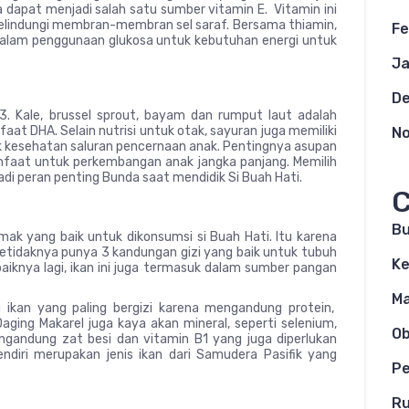
a dapat menjadi salah satu sumber vitamin E. Vitamin ini
lindungi membran-membran sel saraf. Bersama thiamin,
Fe
alam penggunaan glukosa untuk kebutuhan energi untuk
Ja
a
D
. Kale, brussel sprout, bayam dan rumput laut adalah
 DHA. Selain nutrisi untuk otak, sayuran juga memiliki
N
k kesehatan saluran pencernaan anak. Pentingnya asupan
nfaat untuk perkembangan anak jangka panjang. Memilih
di peran penting Bunda saat mendidik Si Buah Hati.
C
B
mak yang baik untuk dikonsumsi si Buah Hati. Itu karena
etidaknya punya 3 kandungan gizi yang baik untuk tubuh
Ke
baiknya lagi, ikan ini juga termasuk dalam sumber pangan
M
u ikan yang paling bergizi karena mengandung protein,
Daging Makarel juga kaya akan mineral, seperti selenium,
O
ngandung zat besi dan vitamin B1 yang juga diperlukan
ndiri merupakan jenis ikan dari Samudera Pasifik yang
Pe
Ru