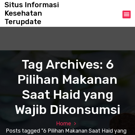
S
Situs Informasi
k
Kesehatan
i
Terupdate
p
t
o
c
o
n
Tag Archives: 6
t
e
Pilihan Makanan
n
t
Saat Haid yang
Wajib Dikonsumsi
Home
Posts tagged "6 Pilihan Makanan Saat Haid yang