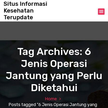
S
Situs Informasi
k
Kesehatan
i
Terupdate
p
t
o
c
o
n
Tag Archives: 6
t
e
Jenis Operasi
n
t
Jantung yang Perlu
Diketahui
Home
Posts tagged "6 Jenis Operasi Jantung yang